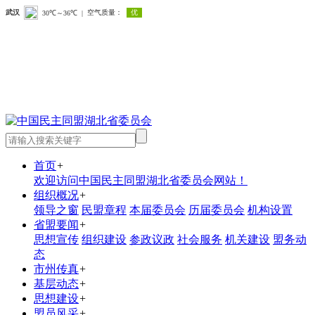
首页
+
欢迎访问中国民主同盟湖北省委员会网站！
组织概况
+
领导之窗
民盟章程
本届委员会
历届委员会
机构设置
省盟要闻
+
思想宣传
组织建设
参政议政
社会服务
机关建设
盟务动
态
市州传真
+
基层动态
+
思想建设
+
盟员风采
+