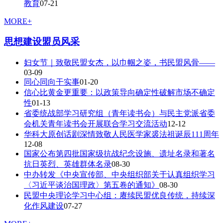
教育
07-21
MORE+
思想建设
盟员风采
妇女节｜致敬民盟女杰，以巾帼之姿，书民盟风骨——
03-09
同心同向干实事
01-20
信心比黄金更重要：以政策导向确定性破解市场不确定
性
01-13
省委统战部学习研究组（青年读书会）与民主党派省委
会机关青年读书会开展联合学习交流活动
12-12
华科大原创话剧深情致敬人民医学家裘法祖诞辰111周年
12-08
国家公布第四批国家级抗战纪念设施、遗址名录和著名
抗日英烈、英雄群体名录
08-30
中办转发《中央宣传部、中央组织部关于认真组织学习
〈习近平谈治国理政〉第五卷的通知》
08-30
民盟中央理论学习中心组：赓续民盟优良传统，持续深
化作风建设
07-27