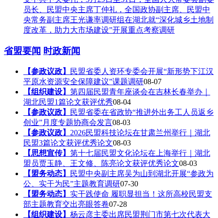
员长、民盟中央主席丁仲礼，全国政协副主席、民盟中
央常务副主席王光谦率调研组在湖北就“深化城乡土地制
度改革，助力大市场建设”开展重点考察调研
省盟要闻
时政新闻
【参政议政】
民盟省委人资环专委会开展“新形势下江汉
平原水资源安全保障建议”课题调研
08-07
【组织建设】
第四届民盟青年座谈会在吉林长春举办｜
湖北民盟1篇论文获评优秀
08-04
【参政议政】
民盟省委在省政协“推进外出务工人员返乡
创业”月度专题协商会发言
08-03
【参政议政】
2026民盟科技论坛在甘肃兰州举行｜湖北
民盟3篇论文获评优秀论文
08-03
【思想宣传】
第十七届民盟文化论坛在上海举行｜湖北
盟员贾玉静、王文修、陈亮论文获评优秀论文
08-03
【盟务动态】
民盟中央副主席吴为山到湖北开展“参政为
公、实干为民”主题教育调研
07-30
【盟务动态】
实干践使命 履职显担当！这所高校民盟支
部主题教育交出亮眼答卷
07-28
【组织建设】
杨云彦主委出席民盟荆门市第七次代表大