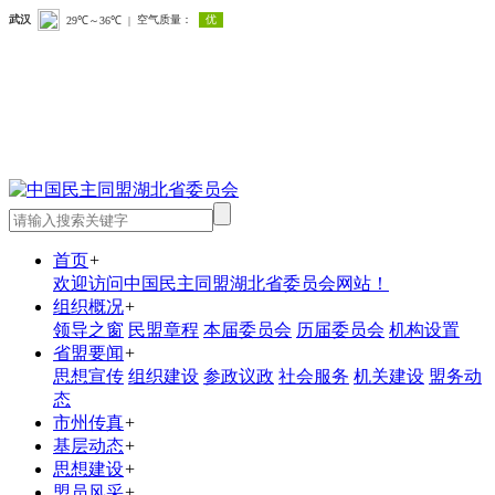
首页
+
欢迎访问中国民主同盟湖北省委员会网站！
组织概况
+
领导之窗
民盟章程
本届委员会
历届委员会
机构设置
省盟要闻
+
思想宣传
组织建设
参政议政
社会服务
机关建设
盟务动
态
市州传真
+
基层动态
+
思想建设
+
盟员风采
+