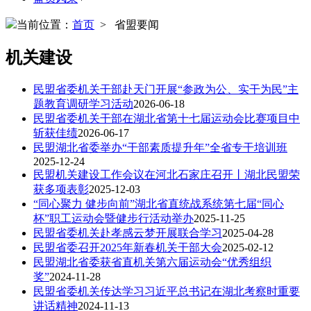
当前位置：
首页
> 省盟要闻
机关建设
民盟省委机关干部赴天门开展“参政为公、实干为民”主
题教育调研学习活动
2026-06-18
民盟省委机关干部在湖北省第十七届运动会比赛项目中
斩获佳绩
2026-06-17
民盟湖北省委举办“干部素质提升年”全省专干培训班
2025-12-24
民盟机关建设工作会议在河北石家庄召开丨湖北民盟荣
获多项表彰
2025-12-03
“同心聚力 健步向前”湖北省直统战系统第七届“同心
杯”职工运动会暨健步行活动举办
2025-11-25
民盟省委机关赴孝感云梦开展联合学习
2025-04-28
民盟省委召开2025年新春机关干部大会
2025-02-12
民盟湖北省委获省直机关第六届运动会“优秀组织
奖”
2024-11-28
民盟省委机关传达学习习近平总书记在湖北考察时重要
讲话精神
2024-11-13