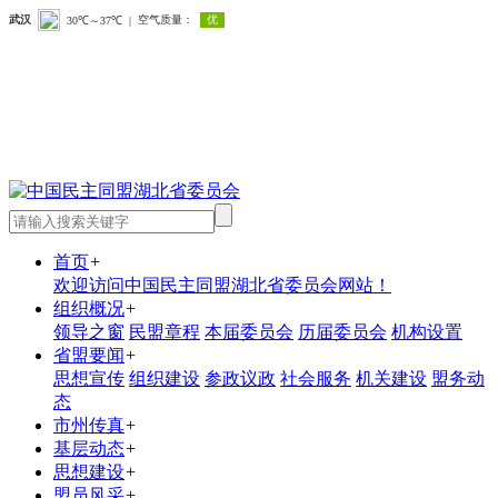
首页
+
欢迎访问中国民主同盟湖北省委员会网站！
组织概况
+
领导之窗
民盟章程
本届委员会
历届委员会
机构设置
省盟要闻
+
思想宣传
组织建设
参政议政
社会服务
机关建设
盟务动
态
市州传真
+
基层动态
+
思想建设
+
盟员风采
+