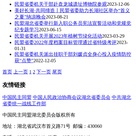
民盟省委机关干部赴盘龙城遗址博物院参观
2023-12-06
美好长湖·共同缔造丨民盟省委助力长湖社区举办“首义
之夏”纳凉晚会
2023-08-21
民盟湖北省委举行新入职公务员宪法宣誓活动和党规党
纪专题学习
2023-06-15
民盟省委机关开展2023年植树节绿化活动
2023-03-29
民盟省委2022年度档案目标管理通过省特级考评
2023-
01-31
民盟省委机关派出挂职干部刘媛贞全身心投入疫情防控
获“点赞”
2022-12-05
首页
上一页
1
2
下一页
尾页
友情链接
中国民主同盟
中国人民政治协商会议湖北省委员会
中共湖北
省委统一战线工作部
中国民主同盟湖北委员会版权所有
地址：湖北省武汉市首义路71号 邮编：430060