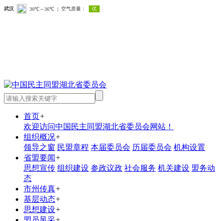
首页
+
欢迎访问中国民主同盟湖北省委员会网站！
组织概况
+
领导之窗
民盟章程
本届委员会
历届委员会
机构设置
省盟要闻
+
思想宣传
组织建设
参政议政
社会服务
机关建设
盟务动
态
市州传真
+
基层动态
+
思想建设
+
盟员风采
+