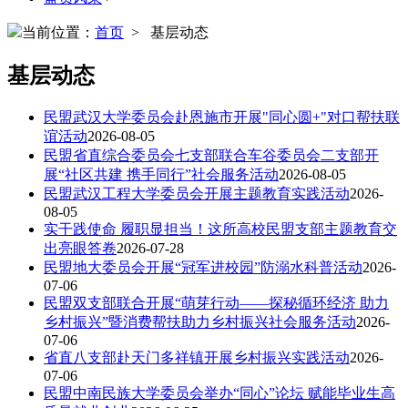
当前位置：
首页
> 基层动态
基层动态
民盟武汉大学委员会赴恩施市开展"同心圆+"对口帮扶联
谊活动
2026-08-05
民盟省直综合委员会七支部联合车谷委员会二支部开
展“社区共建 携手同行”社会服务活动
2026-08-05
民盟武汉工程大学委员会开展主题教育实践活动
2026-
08-05
实干践使命 履职显担当！这所高校民盟支部主题教育交
出亮眼答卷
2026-07-28
民盟地大委员会开展“冠军进校园”防溺水科普活动
2026-
07-06
民盟双支部联合开展“萌芽行动——探秘循环经济 助力
乡村振兴”暨消费帮扶助力乡村振兴社会服务活动
2026-
07-06
省直八支部赴天门多祥镇开展乡村振兴实践活动
2026-
07-06
民盟中南民族大学委员会举办“同心”论坛 赋能毕业生高