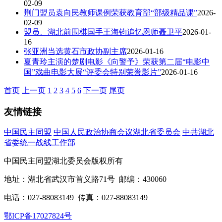
02-09
荆门盟员袁向民教师课例荣获教育部“部级精品课”
2026-
02-09
盟员、湖北前围棋国手王海钧追忆恩师聂卫平
2026-01-
16
张亚洲当选黄石市政协副主席
2026-01-16
夏青玲主演的楚剧电影《向警予》荣获第二届“电影中
国”戏曲电影大展“评委会特别荣誉影片”
2026-01-16
首页
上一页
1
2
3
4
5
6
下一页
尾页
友情链接
中国民主同盟
中国人民政治协商会议湖北省委员会
中共湖北
省委统一战线工作部
中国民主同盟湖北委员会版权所有
地址：湖北省武汉市首义路71号 邮编：430060
电话：027-88083149 传真：027-88083149
鄂ICP备17027824号