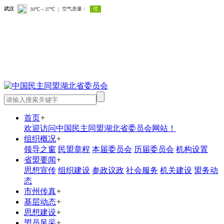
首页
+
欢迎访问中国民主同盟湖北省委员会网站！
组织概况
+
领导之窗
民盟章程
本届委员会
历届委员会
机构设置
省盟要闻
+
思想宣传
组织建设
参政议政
社会服务
机关建设
盟务动
态
市州传真
+
基层动态
+
思想建设
+
盟员风采
+