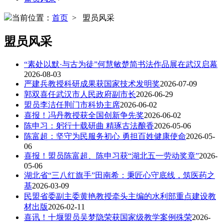
当前位置：
首页
> 盟员风采
盟员风采
“素处以默·与古为徒”何慧敏楚简书法作品展在武汉启幕
2026-08-03
严建兵教授科研成果获国家技术发明奖
2026-07-09
郭双喜任武汉市人民政府副市长
2026-06-29
盟员李洁任荆门市科协主席
2026-06-02
喜报！冯丹教授获全国创新争先奖
2026-06-02
陈申习：躬行十载研曲 精琢古法酿香
2026-05-06
陈富超：坚守为民服务初心 勇担百姓健康使命
2026-05-
06
喜报！盟员陈富超、陈申习获“湖北五一劳动奖章”
2026-
05-06
湖北省“三八红旗手”田南希：秉匠心守底线，筑医药之
基
2026-03-09
民盟省委副主委黄艳教授牵头主编的水利部重点建设教
材出版
2026-02-11
喜讯！十堰盟员吴梦隐荣获国家级教学案例殊荣
2026-