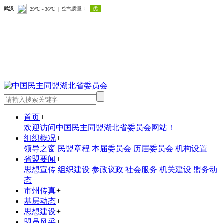
首页
+
欢迎访问中国民主同盟湖北省委员会网站！
组织概况
+
领导之窗
民盟章程
本届委员会
历届委员会
机构设置
省盟要闻
+
思想宣传
组织建设
参政议政
社会服务
机关建设
盟务动
态
市州传真
+
基层动态
+
思想建设
+
盟员风采
+