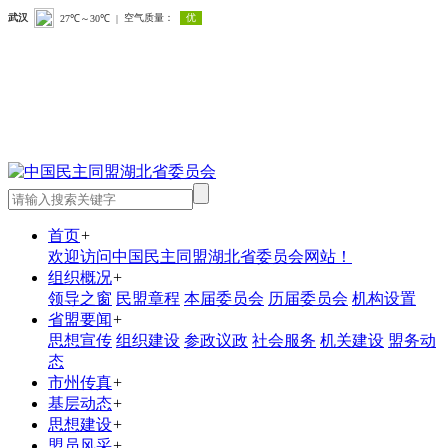
首页
+
欢迎访问中国民主同盟湖北省委员会网站！
组织概况
+
领导之窗
民盟章程
本届委员会
历届委员会
机构设置
省盟要闻
+
思想宣传
组织建设
参政议政
社会服务
机关建设
盟务动
态
市州传真
+
基层动态
+
思想建设
+
盟员风采
+