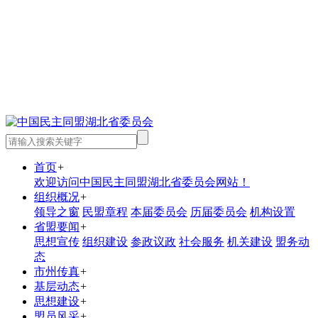
首页
+
欢迎访问中国民主同盟湖北省委员会网站！
组织概况
+
领导之窗
民盟章程
本届委员会
历届委员会
机构设置
省盟要闻
+
思想宣传
组织建设
参政议政
社会服务
机关建设
盟务动
态
市州传真
+
基层动态
+
思想建设
+
盟员风采
+