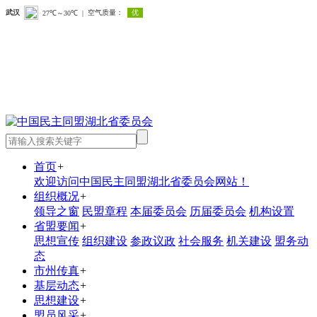
首页
+
欢迎访问中国民主同盟湖北省委员会网站！
组织概况
+
领导之窗
民盟章程
本届委员会
历届委员会
机构设置
省盟要闻
+
思想宣传
组织建设
参政议政
社会服务
机关建设
盟务动
态
市州传真
+
基层动态
+
思想建设
+
盟员风采
+