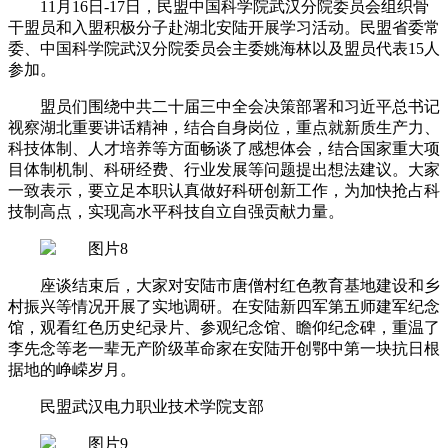
11月16日-17日，民盟中国科学院武汉分院委员会组织骨
干盟员和入盟积极分子赴湖北安陆开展学习活动。民盟省委常
委、中国科学院武汉分院委员会主委姚海林以及盟员代表15人
参加。
盟员们围绕中共二十届三中全会决策部署和习近平总书记
视察湖北重要讲话精神，结合自身岗位，重点就新质生产力、
科技体制、人才培养等方面畅谈了感想体会，结合国家重大项
目体制机制、科研经费、行业发展等问题提出想法建议。大家
一致表示，要立足本职认真做好科研创新工作，为加快抢占科
技制高点，实现高水平科技自立自强贡献力量。
座谈结束后，大家对安陆市唐僧村红色教育基地建设和乡
村振兴等情况开展了实地调研。在安陆新四军第五师建军纪念
馆，观看红色历史纪录片、参观纪念馆、瞻仰纪念碑，重温了
李先念等老一辈无产阶级革命家在安陆开创鄂中第一块抗日根
据地的峥嵘岁月。
民盟武汉电力职业技术学院支部