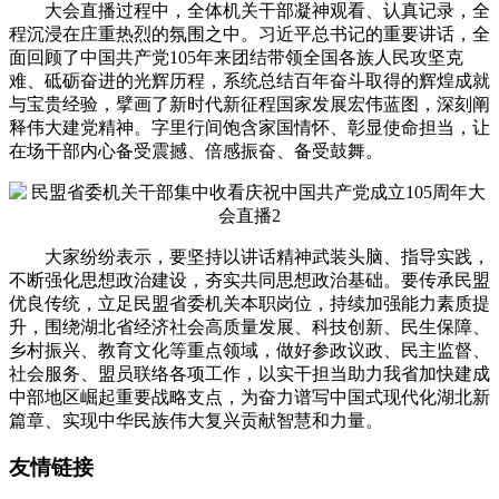
大会直播过程中，全体机关干部凝神观看、认真记录，全
程沉浸在庄重热烈的氛围之中。习近平总书记的重要讲话，全
面回顾了中国共产党105年来团结带领全国各族人民攻坚克
难、砥砺奋进的光辉历程，系统总结百年奋斗取得的辉煌成就
与宝贵经验，擘画了新时代新征程国家发展宏伟蓝图，深刻阐
释伟大建党精神。字里行间饱含家国情怀、彰显使命担当，让
在场干部内心备受震撼、倍感振奋、备受鼓舞。
大家纷纷表示，要坚持以讲话精神武装头脑、指导实践，
不断强化思想政治建设，夯实共同思想政治基础。要传承民盟
优良传统，立足民盟省委机关本职岗位，持续加强能力素质提
升，围绕湖北省经济社会高质量发展、科技创新、民生保障、
乡村振兴、教育文化等重点领域，做好参政议政、民主监督、
社会服务、盟员联络各项工作，以实干担当助力我省加快建成
中部地区崛起重要战略支点，为奋力谱写中国式现代化湖北新
篇章、实现中华民族伟大复兴贡献智慧和力量。
友情链接