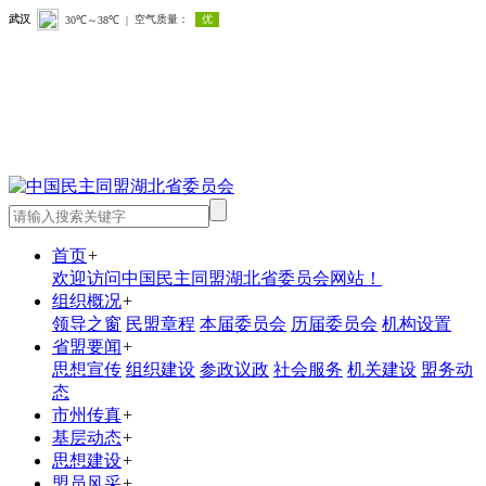
首页
+
欢迎访问中国民主同盟湖北省委员会网站！
组织概况
+
领导之窗
民盟章程
本届委员会
历届委员会
机构设置
省盟要闻
+
思想宣传
组织建设
参政议政
社会服务
机关建设
盟务动
态
市州传真
+
基层动态
+
思想建设
+
盟员风采
+