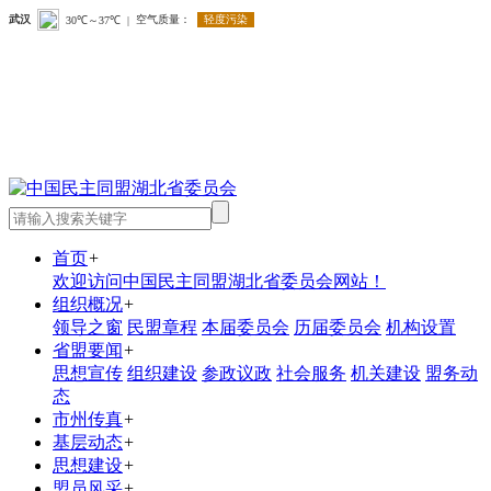
首页
+
欢迎访问中国民主同盟湖北省委员会网站！
组织概况
+
领导之窗
民盟章程
本届委员会
历届委员会
机构设置
省盟要闻
+
思想宣传
组织建设
参政议政
社会服务
机关建设
盟务动
态
市州传真
+
基层动态
+
思想建设
+
盟员风采
+