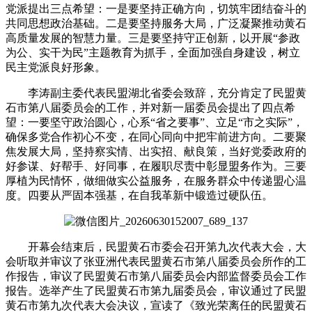
党派提出三点希望：一是要坚持正确方向，切筑牢团结奋斗的
共同思想政治基础。二是要坚持服务大局，广泛凝聚推动黄石
高质量发展的智慧力量。三是要坚持守正创新，以开展“参政
为公、实干为民”主题教育为抓手，全面加强自身建设，树立
民主党派良好形象。
李涛副主委代表民盟湖北省委会致辞，充分肯定了民盟黄
石市第八届委员会的工作，并对新一届委员会提出了四点希
望：一要坚守政治圆心，心系“省之要事”、立足“市之实际”，
确保多党合作初心不变，在同心同向中把牢前进方向。二要聚
焦发展大局，坚持察实情、出实招、献良策，当好党委政府的
好参谋、好帮手、好同事，在履职尽责中彰显盟务作为。三要
厚植为民情怀，做细做实公益服务，在服务群众中传递盟心温
度。四要从严固本强基，在自我革新中锻造过硬队伍。
开幕会结束后，民盟黄石市委会召开第九次代表大会，大
会听取并审议了张亚洲代表民盟黄石市第八届委员会所作的工
作报告，审议了民盟黄石市第八届委员会内部监督委员会工作
报告。选举产生了民盟黄石市第九届委员会，审议通过了民盟
黄石市第九次代表大会决议，宣读了《致光荣离任的民盟黄石