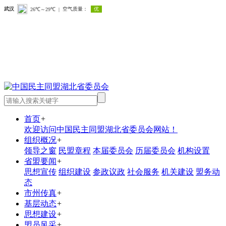
首页
+
欢迎访问中国民主同盟湖北省委员会网站！
组织概况
+
领导之窗
民盟章程
本届委员会
历届委员会
机构设置
省盟要闻
+
思想宣传
组织建设
参政议政
社会服务
机关建设
盟务动
态
市州传真
+
基层动态
+
思想建设
+
盟员风采
+