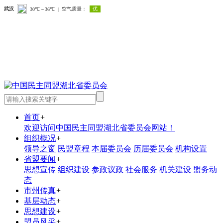
首页
+
欢迎访问中国民主同盟湖北省委员会网站！
组织概况
+
领导之窗
民盟章程
本届委员会
历届委员会
机构设置
省盟要闻
+
思想宣传
组织建设
参政议政
社会服务
机关建设
盟务动
态
市州传真
+
基层动态
+
思想建设
+
盟员风采
+