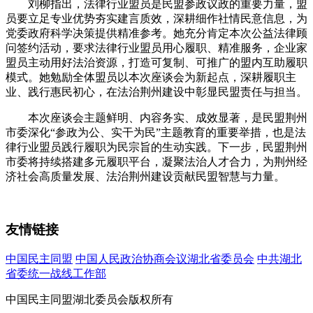
刘柳指出，法律行业盟员是民盟参政议政的重要力量，盟
员要立足专业优势夯实建言质效，深耕细作社情民意信息，为
党委政府科学决策提供精准参考。她充分肯定本次公益法律顾
问签约活动，要求法律行业盟员用心履职、精准服务，企业家
盟员主动用好法治资源，打造可复制、可推广的盟内互助履职
模式。她勉励全体盟员以本次座谈会为新起点，深耕履职主
业、践行惠民初心，在法治荆州建设中彰显民盟责任与担当。
本次座谈会主题鲜明、内容务实、成效显著，是民盟荆州
市委深化“参政为公、实干为民”主题教育的重要举措，也是法
律行业盟员践行履职为民宗旨的生动实践。下一步，民盟荆州
市委将持续搭建多元履职平台，凝聚法治人才合力，为荆州经
济社会高质量发展、法治荆州建设贡献民盟智慧与力量。
友情链接
中国民主同盟
中国人民政治协商会议湖北省委员会
中共湖北
省委统一战线工作部
中国民主同盟湖北委员会版权所有