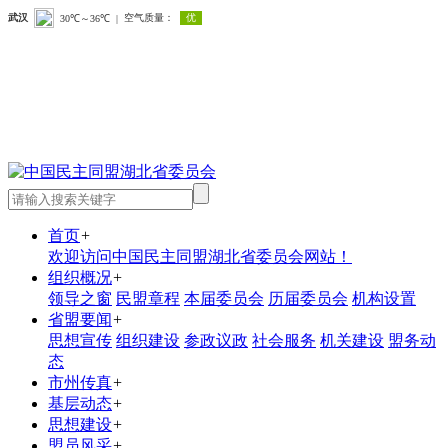
首页
+
欢迎访问中国民主同盟湖北省委员会网站！
组织概况
+
领导之窗
民盟章程
本届委员会
历届委员会
机构设置
省盟要闻
+
思想宣传
组织建设
参政议政
社会服务
机关建设
盟务动
态
市州传真
+
基层动态
+
思想建设
+
盟员风采
+