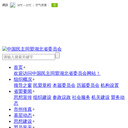
首页
+
欢迎访问中国民主同盟湖北省委员会网站！
组织概况
+
领导之窗
民盟章程
本届委员会
历届委员会
机构设置
省盟要闻
+
思想宣传
组织建设
参政议政
社会服务
机关建设
盟务动
态
市州传真
+
基层动态
+
思想建设
+
盟员风采
+