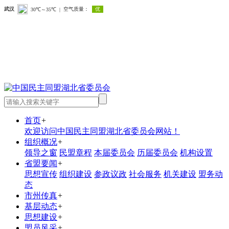
首页
+
欢迎访问中国民主同盟湖北省委员会网站！
组织概况
+
领导之窗
民盟章程
本届委员会
历届委员会
机构设置
省盟要闻
+
思想宣传
组织建设
参政议政
社会服务
机关建设
盟务动
态
市州传真
+
基层动态
+
思想建设
+
盟员风采
+