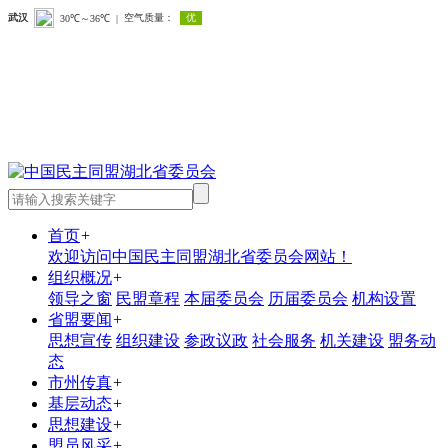
首页
+
欢迎访问中国民主同盟湖北省委员会网站！
组织概况
+
领导之窗
民盟章程
本届委员会
历届委员会
机构设置
省盟要闻
+
思想宣传
组织建设
参政议政
社会服务
机关建设
盟务动
态
市州传真
+
基层动态
+
思想建设
+
盟员风采
+