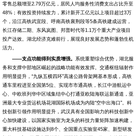
零售总额增至2.79万亿元，居民人均服务性消费支出占比升至
48%；有效投资持续发力，累计新开工亿元以上项目超过3万
个，沿江高铁武宜段、呼南高铁襄荆段等5条高铁建成运营，
长江存储二期、东风岚图、邦普时代等1.1万个重大产业项目
投产达效。湖北经济克难前行，展现良好发展态势和蓬勃生机
活力。
——支点功能得到实质增强。
系统重塑综合优势，湖北服
务和支撑中部地区崛起的战略功能有效发挥。交通枢纽辐射作
用明显提升，
“九纵五横四环”高速公路骨架网基本形成，高铁
通车里程进至全国第5位、实现市市通高铁，长江中游航运中
心、中欧班列华中区域集结中心打通亚欧陆海联运新通道，亚
洲最大专业货运机场花湖国际机场成为内陆“空中出海口”。科
技创新引领作用明显提升，武汉具有全国影响力的科技创新中
心加快建设，以国家实验室为龙头的科技力量矩阵加速构建，
重大科技基础设施达到8个、全国重点实验室45家、新型研发