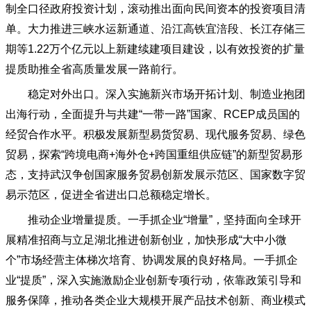
制全口径政府投资计划，滚动推出面向民间资本的投资项目清
单。大力推进三峡水运新通道、沿江高铁宜涪段、长江存储三
期等1.22万个亿元以上新建续建项目建设，以有效投资的扩量
提质助推全省高质量发展一路前行。
稳定对外出口。深入实施新兴市场开拓计划、制造业抱团
出海行动，全面提升与共建
“一带一路”国家、RCEP成员国的
经贸合作水平。积极发展新型易货贸易、现代服务贸易、绿色
贸易，探索“跨境电商+海外仓+跨国重组供应链”的新型贸易形
态，支持武汉争创国家服务贸易创新发展示范区、国家数字贸
易示范区，促进全省进出口总额稳定增长。
推动企业增量提质。一手抓企业
“增量”，坚持面向全球开
展精准招商与立足湖北推进创新创业，加快形成“大中小微
个”市场经营主体梯次培育、协调发展的良好格局。一手抓企
业“提质”，深入实施激励企业创新专项行动，依靠政策引导和
服务保障，推动各类企业大规模开展产品技术创新、商业模式