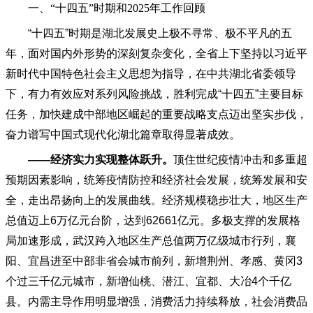
一、
“十四五”时期和2025年工作回顾
“十四五”时期是湖北发展史上极不寻常、极不平凡的五
年，面对国内外形势的深刻复杂变化，全省上下坚持以习近平
新时代中国特色社会主义思想为指导，在中共湖北省委领导
下，有力有效应对系列风险挑战，胜利完成“十四五”主要目标
任务，加快建成中部地区崛起的重要战略支点迈出坚实步伐，
奋力谱写中国式现代化湖北篇章取得显著成效。
——经济实力实现整体跃升。
顶住世纪疫情冲击和多重超
预期因素影响，统筹疫情防控和经济社会发展，统筹发展和安
全，走出昂扬向上的发展曲线。经济规模稳步壮大，地区生产
总值迈上
6万亿元台阶，达到62661亿元。多极支撑的发展格
局加速形成，武汉跨入地区生产总值两万亿级城市行列，襄
阳、宜昌进至中部非省会城市前列，新增荆州、孝感、黄冈3
个过三千亿元城市，新增仙桃、潜江、宜都、大冶4个千亿
县。内需主导作用明显增强，消费活力持续释放，社会消费品