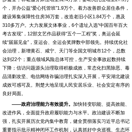
个，开办公益“爱心托管班”1.9万个。着力改善群众居住条件，
建设筹集保障性住房36万套，改造老旧小区1.84万个，惠及
310多万户。大力发展文体事业，6个遗址入选“中国百年百大
考古发现”，12部文艺作品获得“五个一工程”奖，奥运会延
续“届届见金”，亚运会、全运会奖牌数中部领先。持续优化社
会治理，新增黄石、咸宁、天门等全国文明城市12个，总数
达到22个；重点领域风险总体可控，生产安全事故起数持续
下降；信访问题源头治理取得积极成效，常态化扫黑除恶、毒
品清剿攻坚、电信网络诈骗治理扎实深入开展，平安湖北建设
成效可感可及。荆楚大地呈现人民安居乐业、社会安定有序的
良好局面。
——政府治理能力有效提升。
加快转变职能、提高效能、
改进作风，全面提升政府履职能力与水平。政治建设不断加
强，扎实开展历次党内集中教育，健全贯彻落实习近平总书记
重要指示批示精神闭环工作机制，认真抓好中央巡视、生态环