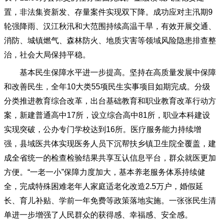
置，非法集资新发、存量案件实现双下降。成功应对主汛期9
轮强降雨、汉江秋汛和大范围持续高温干旱，有效开展交通、
消防、城镇燃气、森林防火、地质灾害等领域风险隐患排查整
治，社会大局保持平稳。
基本民生保障水平进一步提高。坚持在高质量发展中保障
和改善民生，全年
10大类55项民生实事项目如期完成。分级
分类推进教育综合改革，出台基础教育和职业教育改革行动方
案，新建普通高中17所，设立综合高中81所，职业本科建设
实现突破，公办专门学校达到16所。医疗服务能力持续增
强，县域医共体实现医务人员下沉帮扶乡镇卫生院全覆盖，建
成全省统一的检查检验结果共享互认信息平台，群众就医更加
方便。“一老一小”保障力度加大，基本养老服务体系持续健
全，完成特殊困难老年人家庭适老化改造2.5万户，婚假延
长、育儿补贴、学前一年免费等政策落地实施。一张张民生清
单进一步增强了人民群众的获得感、幸福感、安全感。