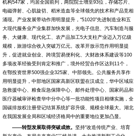
机构547家，均居全国前列，两院院士增至93位，存储芯片、
电磁弹射、心肌旋切、稻米造血等全球领先的技术和产品竞相
涌现。产业发展带动作用明显提升，“51020”先进制造业和五
大现代服务业产业集群加快发展，光电子信息、汽车制造与服
务、大健康、现代化工、农产品加工5大支柱产业迈入万亿级
规模，旅游综合收入突破万亿元。改革开放示范作用明显提
升，促进就业创业、跨境贸易便利化、大财政体系建设等100
多项改革经验受到肯定和推广，境外经贸合作区达到11个，
在鄂投资世界500强企业325家、中部领先。公共服务共享作
用明显提升，中部地区国家高新区联盟在汉成立，华中区域应
急救援中心、粮食应急保障中心、邮件处理中心、国家药品和
医疗器械审评检查华中分中心等一批功能性项目相继实施，全
国碳排放权注册登记结算系统扩容升级、规模全球最大。湖北
在我国发展全局和区域经济格局中的重要地位更加凸显。
——转型发展取得突破成效。
坚持
“改造传统产业、培育