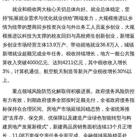
就业和税收两大核心关切总体向好。就业总体稳定，坚
持
“拓展就业需求与优化就业供给”两端发力，大规模推进以乡
情为纽带的楚商回乡投资兴业与外出务工人员返乡创业，大规
模推进以科技为支撑的校友回归与高校师生创新创业，新增返
乡创业市场经营主体13.9万户、带动就地就业36.8万人，城镇
新增就业超额完成全年任务。税收持续增长，地方一般公共预
算收入突破4000亿元、达到4211亿元，其中税收收入增长
3%，计算机通信、航空航天制造等新兴产业税收增长30%以
上。
重点领域风险防范化解取得积极进展。政府债务风险防控
有力有效，到期政府债券全部按时足额兑付，全省政府债务指
标保持在合理区间。房地产市场延续回稳态势，全省统筹推
进
“去库存、保交房、优保障以及建造产业绿色智能转型与构
建房地产发展新模式”，新建商品房销售面积连续13个月正增
长，11.08万套保交房任务全面完成。金融领域风险稳妥处