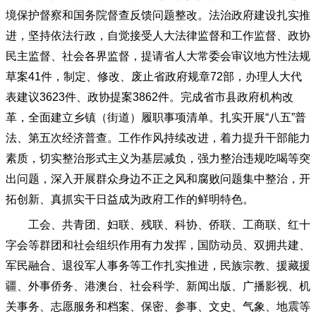
境保护督察和国务院督查反馈问题整改。法治政府建设扎实推
进，坚持依法行政，自觉接受人大法律监督和工作监督、政协
民主监督、社会各界监督，提请省人大常委会审议地方性法规
草案
41件，制定、修改、废止省政府规章72部，办理人大代
表建议3623件、政协提案3862件。完成省市县政府机构改
革，全面建立乡镇（街道）履职事项清单。扎实开展“八五”普
法、第五次经济普查。工作作风持续改进，着力提升干部能力
素质，切实整治形式主义为基层减负，强力整治违规吃喝等突
出问题，深入开展群众身边不正之风和腐败问题集中整治，开
拓创新、真抓实干日益成为政府工作的鲜明特色。
工会、共青团、妇联、残联、科协、侨联、工商联、红十
字会等群团和社会组织作用有力发挥，国防动员、双拥共建、
军民融合、退役军人事务等工作扎实推进，民族宗教、援藏援
疆、外事侨务、港澳台、社会科学、新闻出版、广播影视、机
关事务、志愿服务和档案、保密、参事、文史、气象、地震等