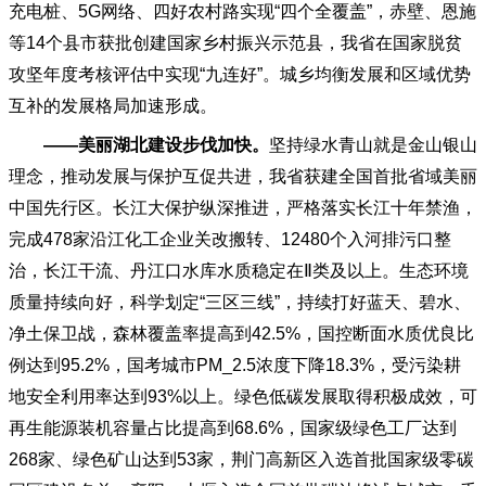
充电桩、5G网络、四好农村路实现“四个全覆盖”，赤壁、恩施
等14个县市获批创建国家乡村振兴示范县，我省在国家脱贫
攻坚年度考核评估中实现“九连好”。城乡均衡发展和区域优势
互补的发展格局加速形成。
——美丽湖北建设步伐加快。
坚持绿水青山就是金山银山
理念，推动发展与保护互促共进，我省获建全国首批省域美丽
中国先行区。长江大保护纵深推进，严格落实长江十年禁渔，
完成
478家沿江化工企业关改搬转、12480个入河排污口整
治，长江干流、丹江口水库水质稳定在Ⅱ类及以上。生态环境
质量持续向好，科学划定“三区三线”，持续打好蓝天、碧水、
净土保卫战，森林覆盖率提高到42.5%，国控断面水质优良比
例达到95.2%，国考城市PM_2.5浓度下降18.3%，受污染耕
地安全利用率达到93%以上。绿色低碳发展取得积极成效，可
再生能源装机容量占比提高到68.6%，国家级绿色工厂达到
268家、绿色矿山达到53家，荆门高新区入选首批国家级零碳