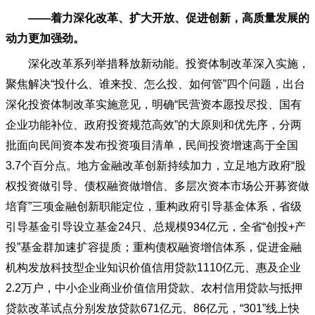
——着力深化改革、扩大开放、促进创新，高质量发展的
动力更加强劲。
深化改革系列举措释放新动能。投资体制改革深入实施，
聚焦解决
“投什么、谁来投、怎么投、如何管”四个问题，出台
深化投资体制改革实施意见，明确“民营资本愿投尽投、国有
企业功能补位、政府投资规范高效”的大原则和优先序，分两
批面向民间资本发布投资项目清单，民间投资增速高于全国
3.7个百分点。地方金融改革创新持续加力，立足地方政府“股
权投资做引导、债权融资做增信、多层次资本市场公开募资做
培育”三项金融创新职能定位，重构政府引导基金体系，省级
引导基金引导设立基金24只、总规模934亿元，全省“创投+产
投”基金群加速扩容提质；重构债权融资增信体系，促进金融
机构发放科技型企业知识价值信用贷款1110亿元、惠及企业
2.2万户，中小企业商业价值信用贷款、农村信用贷款与抵押
贷款改革试点分别发放贷款671亿元、86亿元，“301”线上快