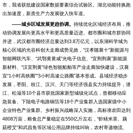
市，我省获批建设国家数据要素综合试验区。湖北动能转换跑
出加速度，新质生产力发展驶入快车道。
——城乡区域发展更趋协调。
持续优化区域经济布局，推
动协调发展向更高水平和更高质量迈进。都市圈和城市群协同
并进，武汉都市圈经济总量达到
3.8万亿元，以东湖科学城为
核心区域的光谷科创大走廊成势见效，“汉孝随襄十”新能源与
智能网联汽车、“武鄂黄黄咸”光电子信息、“宜荆荆襄”新能源
新材料、“汉宜荆黄”绿色智能船舶等产业走廊加快建设，汉襄
宜“1小时高铁圈”“3小时高速公路圈”基本形成。县域经济稳步
发展，枣阳、枝江、汉川、天门等经济强县实力持续提升，潜
江、松滋等10个县市获批国家新型城镇化试点，曾都移动应
急装备、下陆电子电路铜箔等18个产业集群入选国家级中小
企业特色产业集群。乡村振兴战略深入实施，高标准农田达到
4808万亩，粮食总产量稳定在550亿斤左右，“虾鳝米茶、藕
菇橙艾”和武昌鱼等区域公用品牌持续叫响，农村寄递物流、