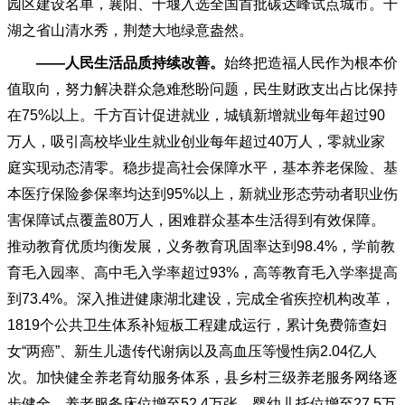
园区建设名单，襄阳、十堰入选全国首批碳达峰试点城市。千
湖之省山清水秀，荆楚大地绿意盎然。
——人民生活品质持续改善。
始终把造福人民作为根本价
值取向，努力解决群众急难愁盼问题，民生财政支出占比保持
在
75%以上。千方百计促进就业，城镇新增就业每年超过90
万人，吸引高校毕业生就业创业每年超过40万人，零就业家
庭实现动态清零。稳步提高社会保障水平，基本养老保险、基
本医疗保险参保率均达到95%以上，新就业形态劳动者职业伤
害保障试点覆盖80万人，困难群众基本生活得到有效保障。
推动教育优质均衡发展，义务教育巩固率达到98.4%，学前教
育毛入园率、高中毛入学率超过93%，高等教育毛入学率提高
到73.4%。深入推进健康湖北建设，完成全省疾控机构改革，
1819个公共卫生体系补短板工程建成运行，累计免费筛查妇
女“两癌”、新生儿遗传代谢病以及高血压等慢性病2.04亿人
次。加快健全养老育幼服务体系，县乡村三级养老服务网络逐
步健全，养老服务床位增至52.4万张，婴幼儿托位增至27.5万