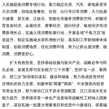
入实施提振消费专项行动。着力稳定住房、汽车、家电家居等
大宗消费，持续改善餐饮、住宿、出行等日常消费，大力拓展
大健康、新文旅、泛娱乐、智能化等服务消费新空间，积极培
育首发经济、会展经济、赛事经济、路衍经济、银发经济等消
费新增长点，实施入境消费拓展行动，开展县域
“千集万店”改
造提升。制定实施城乡居民增收计划，落实职工带薪错峰休假
制度，创新消费场景，优化消费环境，努力让群众愿消费、能
消费、消费更舒心。
扩大有效投资。坚持基础设施与新兴产业、战略必争与民
生必保、发展支撑与安全能力
“三个并重”，坚持“走一步、看两
步、想三步”加强项目谋划、建设和储备，努力形成投资对经
济增长的有力支撑。积极争取“两重”“两新”、中央预算内投资
等资金支持，努力推动江汉平原水资源配置、汉江流域水安全
能力提升、世界级存算一体化产业基地等战略性工程纳入国家
盘子，谋划实施一批重大增量项目和优质中小微项目。探索编