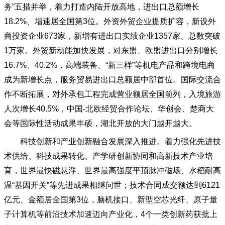
务”五措并举，着力打造内陆开放高地，进出口总额增长
18.2%、增速居全国第3位。外资外贸企业提质扩容，新设外
商投资企业673家，新增有进出口实绩企业1357家、总数突破
1万家。外贸新动能加快发展，对东盟、欧盟进出口分别增长
16.7%、40.2%，高端装备、“新三样”等机电产品和跨境电商
成为新增长点，服务贸易进出口总额居中部首位。国际交流合
作不断拓展，对外承包工程完成营业额居全国前列，入境旅游
人次增长40.5%，中国-北欧经贸合作论坛、华创会、楚商大
会等国际性活动成果丰硕，湖北开放的大门越开越大。
科技创新和产业创新融合发展深入推进。着力强化先进技
术供给、科技成果转化、产学研创新协同和高新技术产业培
育，世界最快磁悬浮、世界最高强度平顶脉冲磁场、水稻耐高
温
“基因开关”等先进成果相继问世；技术合同成交额达到6121
亿元、金额居全国第3位，脑机接口、新型空芯光纤、原子量
子计算机等前沿技术加速迈向产业化，4个一类创新药获批上