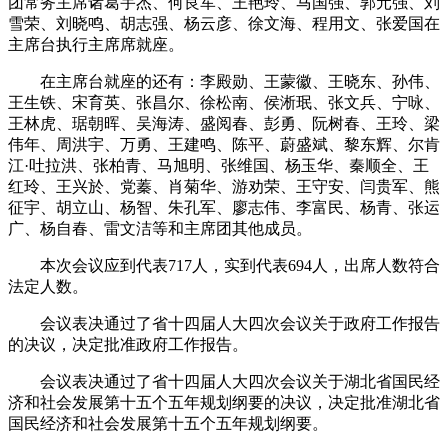
团常务主席诸葛宇杰、何良军、王艳玲、马国强、郭元强、刘
雪荣、刘晓鸣、胡志强、杨云彦、徐文海、程用文、张爱国在
主席台执行主席席就座。
在主席台就座的还有：李殿勋、王蒙徽、王晓东、孙伟、
王生铁、宋育英、张昌尔、徐松南、侯淅珉、张文兵、宁咏、
王林虎、琚朝晖、吴海涛、盛阅春、彭勇、阮树春、王玲、梁
伟年、周洪宇、万勇、王建鸣、陈平、蔚盛斌、黎东辉、尔肯
江·吐拉洪、张柏青、马旭明、张维国、杨玉华、秦顺全、王
红玲、王兴於、党蓁、肖菊华、游劝荣、王守安、闫贵军、熊
征宇、胡立山、杨智、朱孔军、廖志伟、李富民、杨青、张运
广、杨自春、雷文洁等和主席团其他成员。
本次会议应到代表717人，实到代表694人，出席人数符合
法定人数。
会议表决通过了省十四届人大四次会议关于政府工作报告
的决议，决定批准政府工作报告。
会议表决通过了省十四届人大四次会议关于湖北省国民经
济和社会发展第十五个五年规划纲要的决议，决定批准湖北省
国民经济和社会发展第十五个五年规划纲要。