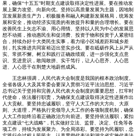
果，确保“十五五”时期支点建设取得决定性进展。要在推动发
展上聚力攻坚、向新向优。坚持以高质量发展为主题，因地制
宜发展新质生产力，积极服务和融入构建新发展格局，统筹发
展和安全，推动经济实现质的有效提升和量的合理增长。要在
改善民生上矢志不渝、用心用情。坚持以人民为中心的发展思
想不动摇，推动惠民生和促消费、投资于物和投资于人紧密结
合，持续办好十大类民生实事，着力缩小区域差距和城乡差
别，扎实推进共同富裕迈出坚实步伐。要在砥砺作风上从严从
实、常抓不懈。树立和践行正确政绩观，进一步强化支点意
识、竞进意识，敢闯敢拼、实干笃行，让人心思齐、人心思
进、人心思干在荆楚大地蔚然成风。
王忠林强调，人民代表大会制度是我国的根本政治制度。
全省各级人大及其常委会要深入贯彻习近平法治思想、习近平
总书记关于坚持和完善人民代表大会制度的重要思想，扛牢时
代使命，依法履行职责，为确保支点建设取得决定性进展作出
人大贡献。要坚持忠诚履职，坚守人大工作的大方向、大原
则、大道理，严格执行党领导人大工作的各项制度机制，确保
人大工作始终沿着正确政治方向前进。要坚持依法履职，紧扣
支点建设“七大战略”，扎实做好立法、监督、决定、任免等各
项工作，持续为发展聚力、为全局添彩。要坚持为民履职，忠
实践行全过程人民民主，认真贯彻代表法和湖北省实施代表法