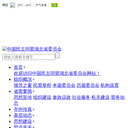
首页
+
欢迎访问中国民主同盟湖北省委员会网站！
组织概况
+
领导之窗
民盟章程
本届委员会
历届委员会
机构设置
省盟要闻
+
思想宣传
组织建设
参政议政
社会服务
机关建设
盟务动
态
市州传真
+
基层动态
+
思想建设
+
盟员风采
+