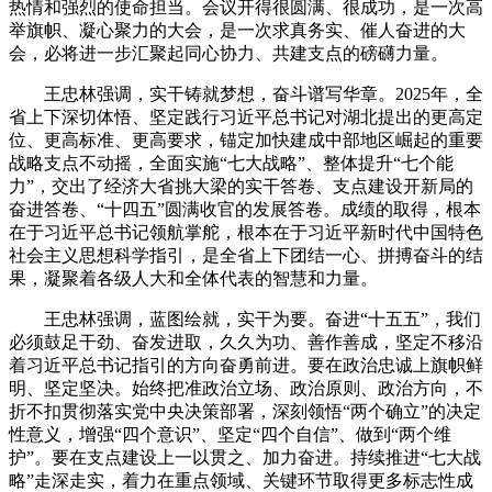
热情和强烈的使命担当。会议开得很圆满、很成功，是一次高
举旗帜、凝心聚力的大会，是一次求真务实、催人奋进的大
会，必将进一步汇聚起同心协力、共建支点的磅礴力量。
王忠林强调，实干铸就梦想，奋斗谱写华章。2025年，全
省上下深切体悟、坚定践行习近平总书记对湖北提出的更高定
位、更高标准、更高要求，锚定加快建成中部地区崛起的重要
战略支点不动摇，全面实施“七大战略”、整体提升“七个能
力”，交出了经济大省挑大梁的实干答卷、支点建设开新局的
奋进答卷、“十四五”圆满收官的发展答卷。成绩的取得，根本
在于习近平总书记领航掌舵，根本在于习近平新时代中国特色
社会主义思想科学指引，是全省上下团结一心、拼搏奋斗的结
果，凝聚着各级人大和全体代表的智慧和力量。
王忠林强调，蓝图绘就，实干为要。奋进“十五五”，我们
必须鼓足干劲、奋发进取，久久为功、善作善成，坚定不移沿
着习近平总书记指引的方向奋勇前进。要在政治忠诚上旗帜鲜
明、坚定坚决。始终把准政治立场、政治原则、政治方向，不
折不扣贯彻落实党中央决策部署，深刻领悟“两个确立”的决定
性意义，增强“四个意识”、坚定“四个自信”、做到“两个维
护”。要在支点建设上一以贯之、加力奋进。持续推进“七大战
略”走深走实，着力在重点领域、关键环节取得更多标志性成