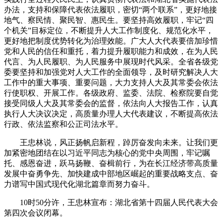
办法，支持和保障代表依法履职，密切“两个联系”，更好地接
地气、察民情、聚民智、惠民生。要坚持高效履职，牢记“四
个机关”目标定位，不断提升人大工作制度化、规范化水平，
更好地把制度优势转化为治理效能。广大人大代表要倍加珍惜
党和人民的信任和重托，着力提升履职能力和成效，在为人民
代言、为人民履职、为人民服务中展现时代风采。全省各级党
委要坚持和加强党对人大工作的全面领导，及时研究解决人大
工作中的重大事项、重要问题，大力支持人大及其常委会依法
行使职权、开展工作。各级政府、监委、法院、检察院要自觉
接受同级人大及其常委会的监督，依法向人大报告工作，认真
执行人大决议决定，高质量办理人大代表建议，不断提高依法
行政、依法监察和公正司法水平。
王忠林说，风正扬帆启新程，踔厉奋发向未来。让我们更
加紧密地团结在以习近平同志为核心的党中央周围，牢记嘱
托、感恩奋进，跃马扬鞭、奋楫前行，为在长江经济带高质量
发展中奋勇争先、加快建成中部地区崛起的重要战略支点、奋
力谱写中国式现代化湖北篇章而努力奋斗。
10时50分许，王忠林宣布：湖北省第十四届人民代表大会
第四次会议闭幕。