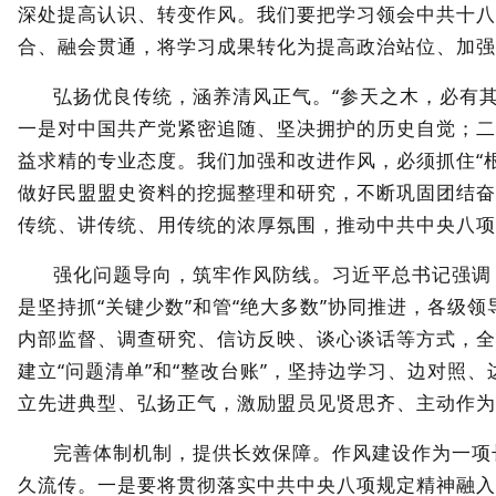
深处提高认识、转变作风。我们要把学习领会中共十八
合、融会贯通，将学习成果转化为提高政治站位、加强
弘扬优良传统，涵养清风正气。
“参天之木，必有
一是对中国共产党紧密追随、坚决拥护的历史自觉；二
益求精的专业态度。我们加强和改进作风，必须抓住“根
做好民盟盟史资料的挖掘整理和研究，不断巩固团结奋
传统、讲传统、用传统的浓厚氛围，推动中共中央八项
强化问题导向，筑牢作风防线。
习近平总书记强调
是坚持抓“关键少数”和管“绝大多数”协同推进，各
内部监督、调查研究、信访反映、谈心谈话等
方式，全
建立“问题清单”和“整改台账”，坚持边学习、边对
立先进典型、弘扬正气，激励盟员见贤思齐、主动作为
完善体制机制，提供长效保障。
作风建设作为一项
久流传。一是要
将贯彻落实中共中央八项规定精神融入