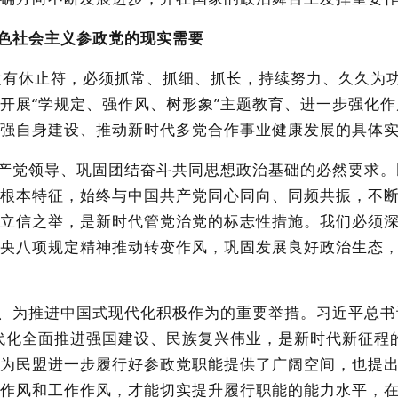
色社会主义参政党的现实需要
没有休止符，必须抓常、抓细、抓长，持续努力、久久为
开展
“学规定、
强作风、树形象”
主题教育
、
进一步强化作
强自身建设、推动新时代多党合作事业健康发展
的
具体
产党领导、巩固团结奋斗共同思想政治基础的必然要求。
根本特征，
始终与中国共产党同心同向、同频共振，不
立信之举，是新时代管党治党的标志性措施。我们必须深
央八项规定精神推动转变作风，巩固发展良好政治生态
、为推进中国式现代化积极作为的重要举措。
习近平总书
代化全面推进强国建设、民族复兴伟业，是新时代新征程
为民盟进一步履行好参政党职能提供了广阔空间，也提
作风和工作作风，才能切实提升履行职能的能力水平，