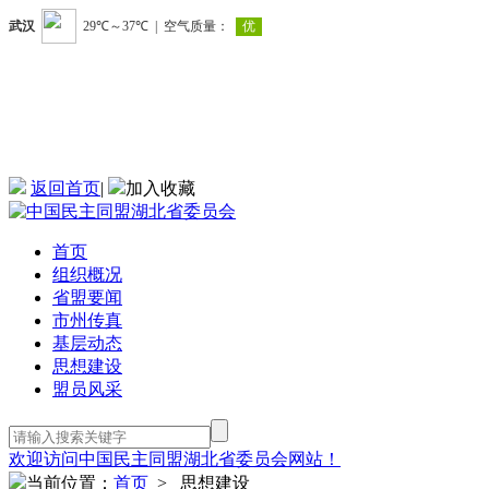
返回首页
|
加入收藏
首页
组织概况
省盟要闻
市州传真
基层动态
思想建设
盟员风采
欢迎访问中国民主同盟湖北省委员会网站！
当前位置：
首页
> 思想建设