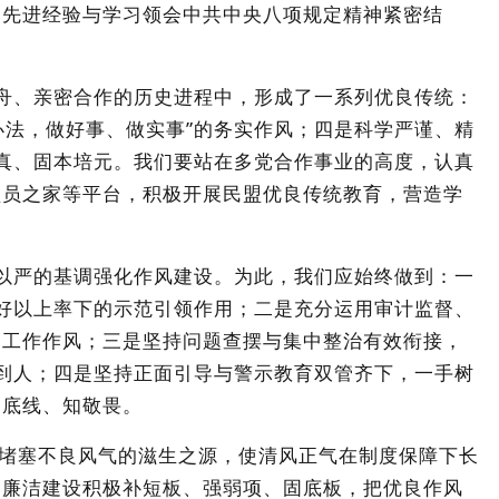
的先进经验与学习领会中共中央八项规定精神紧密结
同舟、亲密合作的历史进程中，形成了一系列优良传统：
办法，做好事、做实事”的务实作风；四是科学严谨、精
归真、固本培元。我们要
站在多党合作事业的高度，
认真
盟员之家等平台，积极开展民盟优良传统教育，营造学
持以严的基调强化作风建设。为此，我们应始终做到：一
挥好以上率下的示范引领作用；二是
充分运用审计监督、
和工作作风；三是坚持问题查摆与集中整治有效衔接，
任到人；四是坚持正面引导与警示教育双管齐下，一手树
明底线、知敬畏。
堵塞不良风气的滋生之源，使清风正气在制度保障下长
、廉洁建设积极补短板、强弱项、固底板
，把优良作风