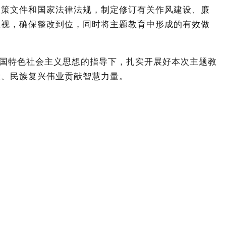
政策文件和国家法律法规，制定修订有关作风建设、廉
检视，
确保整改到位
，同时将主题教育中形成的有效做
国特色社会主义思想的指导下，扎实开展好本次主题教
设、民族复兴伟业贡献智慧力量。