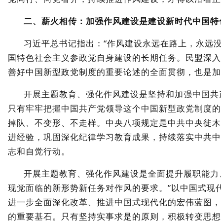
二、
薪火相传：
加强
作风建设
是
建设新时代中国特
习近平总书记指出：“
作风建设永远在路上，永远
国特色社会主义参政党自身建设的长期任务。
民盟
深入
善好中国新型政党制度的重要论述的全面贯彻，也是加
开展主题教育、强化作风建设是坚持和加强中国共
只有
牢牢把握中国共产党领导这个中国新型政党制度的
掉队、不变形、不走样。中央八项规定是中共中央徙木
进经验，
巩固深化纪律学习教育成果，持续落实中共中
志和自觉行动。
开展主题教育、强化作风建设是全面提升履职能力
现党面临的新形势新任务对作风的要求。”以中国式现
进一步全面深化改革、推进中国式现代化的宏伟蓝图，
的重要基石。只有坚持实事求是的原则，积极转变思想